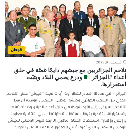
الوطن
أغسطس 9, 2025
تلاحم الجزائريين مع جيشهم دايمًا غصّة في حلق
أعداء #الجزائر
ودرع يحمي البلاد ويثبّت
استقرارها.
الجزائر – في عددها الصادر لشهر أوت، أبرزت مجلة “الجيش” عمق التلاحم
القوي بين الشعب الجزائري وجيشه الوطني الشعبي، مؤكدة أن هذا
التلاحم “سيبقى إلى الأبد شوكة في حلق أعداء الجزائر، وصمام أمنها
واستقرارها، وقاطرة رقيها ونمائها وانتصاراتها”. وفي افتتاحية معنونة
بـ”إجلال وإكبار”، استحضرت المجلة الذكرى الرابعة لليوم الوطني للجيش
الوطني الشعبي، الذي أقره رئيس الجمهورية، القائد الأعلى للقوات