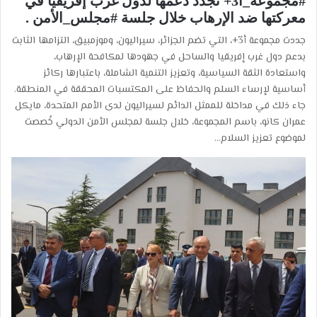
#مجموعة_أ3+ تجدد دعمها لدول غرب إفريقيا في
معركتها ضد الإرهاب خلال جلسة #مجلس_الأمن .
جددت مجموعة أ3+، التي تضم الجزائر، سيراليون، وموزمبيق، التزامها الثابت
بدعم دول غرب إفريقيا والساحل في جهودها لمكافحة الإرهاب،
واستعادة الثقة السياسية، وتعزيز التنمية الشاملة، باعتبارها ركائز
أساسية لإرساء السلم والحفاظ على المكتسبات المحققة في المنطقة.
جاء ذلك في مداخلة للممثل الدائم لسيراليون لدى الأمم المتحدة، مايكل
عمران كانو، باسم المجموعة، خلال جلسة لمجلس الأمن الدولي خُصصت
لموضوع تعزيز السلام…