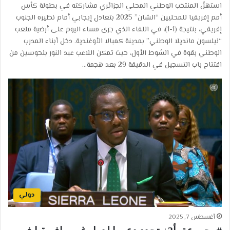
استهلّ المنتخب الوطني المحلي الجزائري مشاركته في بطولة كأس
أمم إفريقيا للمحليين “الشان” 2025 بتعادل إيجابي أمام نظيره الجنوب
إفريقي، بنتيجة (1-1)، في اللقاء الذي جرى مساء اليوم على أرضية ملعب
“نيلسون مانديلا الوطني” بمدينة كمبالا الأوغندية. دخل أبناء المدرب
الوطني بقوة في الشوط الأول، حيث تمكن اللاعب عبد النور بلحوسين من
افتتاح باب التسجيل في الدقيقة 29 بعد هجمة…
دولي
أغسطس 7, 2025