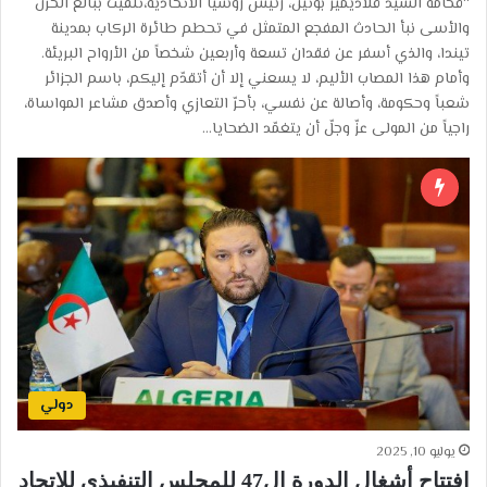
“فخامة السيد فلاديمير بوتين، رئيس روسيا الاتحادية،تلقّيتُ ببالغ الحزن
والأسى نبأ الحادث المفجع المتمثل في تحطم طائرة الركاب بمدينة
تيندا، والذي أسفر عن فقدان تسعة وأربعين شخصاً من الأرواح البريئة.
وأمام هذا المصاب الأليم، لا يسعني إلا أن أتقدّم إليكم، باسم الجزائر
شعباً وحكومة، وأصالة عن نفسي، بأحرّ التعازي وأصدق مشاعر المواساة،
راجياً من المولى عزّ وجلّ أن يتغمّد الضحايا…
دولي
يوليو 10, 2025
افتتاح أشغال الدورة ال47 للمجلس التنفيذي للاتحاد