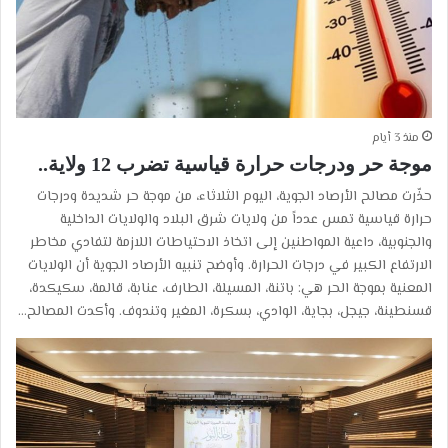
منذ 3 أيام
موجة حر ودرجات حرارة قياسية تضرب 12 ولاية..
حذّرت مصالح الأرصاد الجوية، اليوم الثلاثاء، من موجة حر شديدة ودرجات
حرارة قياسية تمس عدداً من ولايات شرق البلاد والولايات الداخلية
والجنوبية، داعية المواطنين إلى اتخاذ الاحتياطات اللازمة لتفادي مخاطر
الارتفاع الكبير في درجات الحرارة. وأوضح تنبيه الأرصاد الجوية أن الولايات
المعنية بموجة الحر هي: باتنة، المسيلة، الطارف، عنابة، قالمة، سكيكدة،
قسنطينة، جيجل، بجاية، الوادي، بسكرة، المغير وتندوف. وأكدت المصالح…