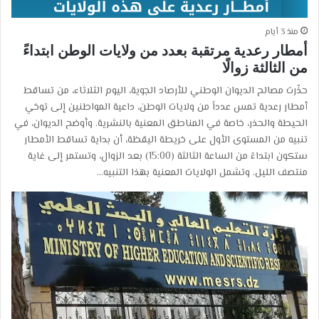
منذ 3 أيام
أمطار رعدية مرتقبة بعدد من ولايات الوطن ابتداءً
من الثالثة زوالًا
حذّرت مصالح الديوان الوطني للأرصاد الجوية، اليوم الثلاثاء، من تساقط
أمطار رعدية تمس عدداً من ولايات الوطن، داعية المواطنين إلى توخي
الحيطة والحذر، خاصة في المناطق المعنية بالنشرية. وأوضح الديوان، في
تنبيه من المستوى الأول على خريطة اليقظة، أن بداية تساقط الأمطار
ستكون ابتداءً من الساعة الثالثة (15:00) بعد الزوال، وتستمر إلى غاية
منتصف الليل. وتشمل الولايات المعنية بهذا التنبيه…