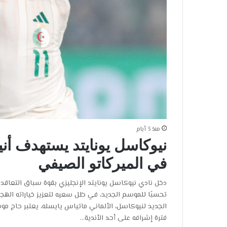
منذ 3 أيام
نيوكاسل يونايتد يستهدف أ
في الميركاتو الصيفي
دخل نادي نيوكاسل يونايتد الإنجليزي بقوة سباق التعاقد 
تحسبًا للموسم الجديد، في ظل سعيه لتعزيز خياراته الهجوم
الجديد لنيوكاسل، الألماني ماتياس يايسله، يعتبر حاج م
فترة إشرافه على أحد الأندية…