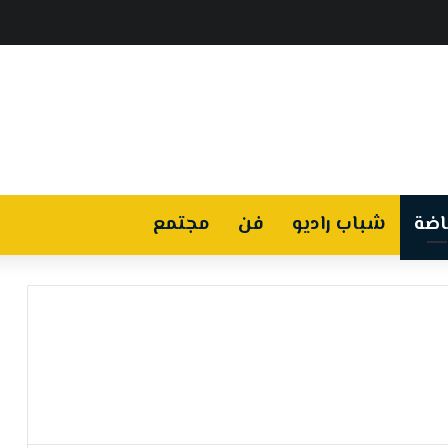
اضة
شباب راديو
فن
مجتمع