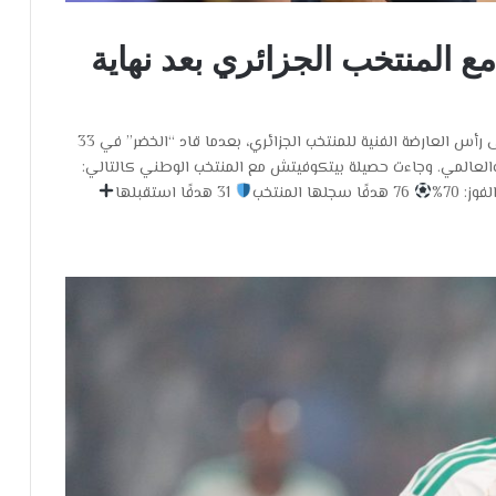
ع المنتخب الجزائري بعد نهاية
أنهى المدرب السويسري فلاديمير بيتكوفيتش مشواره على رأس العارضة الفنية للمنتخب الجزائري، بعدما قاد “الخضر” في 33
ي والعالمي. وجاءت حصيلة بيتكوفيتش مع المنتخب الوطني كالتالي:
وز: 70%
76 هدفًا سجلها المنتخب
31 هدفًا استقبلها