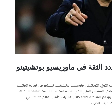
جدد الثقة في ماوريسيو بوتشيتينو
 الأول، الأرجنتيني ماوريسيو بوتشيتينو، ليستمر في قيادة المنتخب
تمسك المسؤولين بالمشروع الفني الذي يقوده استعدادًا للاستحقاقات المقبلة.
وجاء قرار التجديد بعد النتائج الإيجابية التي حققها بوتشيتينو مع المنتخب، خاصة خلال نهائيات كأس العالم 2026 التي
ك، حيث تمكن…