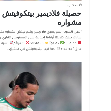
منذ 3 أيام
حصيلة فلاديمير بيتكوفيتش م
مشواره
مباراة، حقق خلالها أرقامًا إيجابية على المستويين القار
33 مباراة
23 فوزًا
5 تعادلات
5 هزائم
نسبة الف
فارق أهداف: +45 كما نجح بيتكوفيتش في تحقيق…