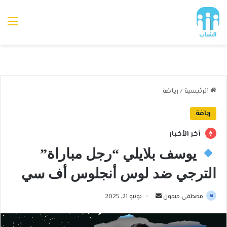
الق
الرئيسية
/
رياضة
رياضة
أخر الأخبار
يوسف بلايلي “رجل مباراة”
الترجي ضد لوس أنجلوس أف سي
مصطفى ميمون
أ
يونيو 21, 2025
ر
س