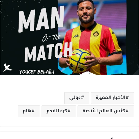
ل
ب
ر
ي
د
ا
إ
ل
ك
ت
ر
و
ن
الأخبار المميزة
دولي
ي
ا
كأس العالم للأندية
كرة القدم
هام