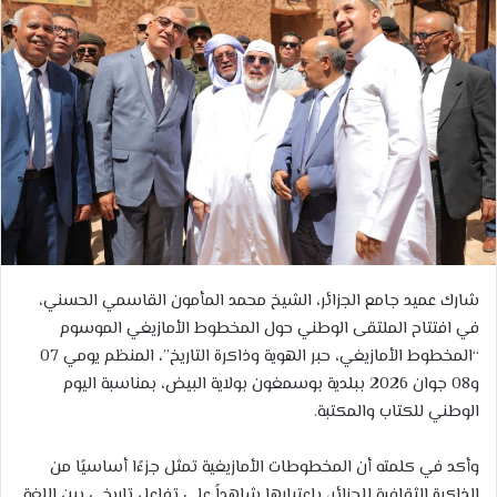
شارك عميد جامع الجزائر، الشيخ محمد المأمون القاسمي الحسني،
في افتتاح الملتقى الوطني حول المخطوط الأمازيغي الموسوم
“المخطوط الأمازيغي، حبر الهوية وذاكرة التاريخ”، المنظم يومي 07
و08 جوان 2026 ببلدية بوسمغون بولاية البيض، بمناسبة اليوم
الوطني للكتاب والمكتبة.
وأكد في كلمته أن المخطوطات الأمازيغية تمثل جزءًا أساسيًا من
الذاكرة الثقافية للجزائر، باعتبارها شاهداً على تفاعل تاريخي بين اللغة