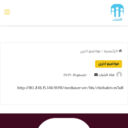
الق
الرئيسية
/
مواضيع اخرى
مواضيع اخرى
أرسل
قناة الشباب
ديسمبر 16, 2025
بريدا
http://80.246.15.146:9091/mediaserver/hls/chebabtv.m3u8
إلكترونيا