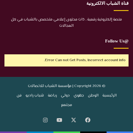
قناة الشباب الالكترونية
منصة إلكترونية رقمية ، ذات محتوى إعلامي متخصص بالشباب في كل
المجالات
@Follow Us
Error Can not Get Posts, Incorrect account info.
© Copyright 2026 | مؤسسة الشباب للاتصالات
الرئيسية
الوطن
جهوي
دولي
رياضة
شباب راديو
فن
مجتمع
‫X
فيسبوك
‫YouTube
انستقرام