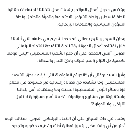
ويتضمن جدول أعمال المؤتمر جلسات عمل تتخللها اجتماعات متتالية
للجنة فلسطين ولجنة الشؤون الاجتماعية والمرأة والطفل ولجنة
الشؤون السياسية والعلاقات البرلمانية.
وكان السيد إبراهيم بوغالي قد جدد التأكيد, في كلمته التي ألقاها
خلال افتتاحه أعمال الدورة ال38 للجنة التنفيذية للاتحاد البرلماني
العربي, أمس الجمعة, على أن دعم الشعب الفلسطيني “ليس موقفا
عاطفيا, بل التزام راسخ تحركه بادئ التحرر والعدالة”.
وأبرز السيد بوغالي أن “الجرائم المتواصلة التي ترتكب بحق الشعب
الفلسطيني وما نشهده من معاناة إنسانية غير مسبوقة في قطاع
غزة وسائر الأرض الفلسطينية المحتلة وما يستهدف أمن بلداننا
واستقرارها من مشاريع ومؤامرات, تضعنا أمام مسؤولية لا تقبل
التراخي ولا المواربة”.
وشدد في ذات السياق على أن الاتحاد البرلماني العربي “مطالب اليوم
أكثر من أي وقت مضى بتعزيز فعالية أدائه وتكثيف حضوره وتجديد