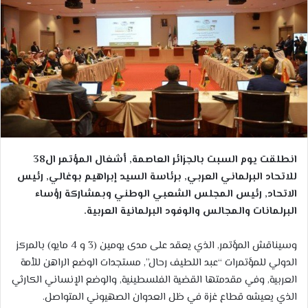
انطلقت يوم السبت بالجزائر العاصمة, أشغال المؤتمر ال38
للاتحاد البرلماني العربي, برئاسة السيد إبراهيم بوغالي, رئيس
الاتحاد, رئيس المجلس الشعبي الوطني وبمشاركة رؤساء
البرلمانات والمجالس والوفود البرلمانية العربية.
وسيناقش المؤتمر, الذي يعقد على مدى يومين (3 و 4 مايو) بالمركز
الدولي للمؤتمرات “عبد اللطيف رحال”, مستجدات الوضع الراهن للأمة
العربية, وفي مقدمتها القضية الفلسطينية, والوضع الإنساني الكارثي
الذي يعيشه قطاع غزة في ظل العدوان الصهيوني المتواصل.